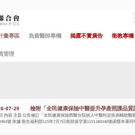
計畫專區
負責醫師專欄
揭露不實廣告
衛教專欄
員管理
026-07-29 檢附「全民健康保險中醫提升孕產照護品質計
目 內容 主旨 公告修訂「全民健康保險西醫住院病人中醫特定疾病輔助醫
113963號 依據 衛生福利部115年7月7日衛部保字第1151260340號函暨本署