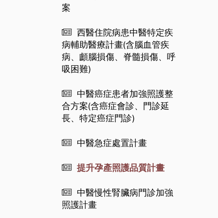
案
西醫住院病患中醫特定疾
病輔助醫療計畫(含腦血管疾
病、顱腦損傷、脊髓損傷、呼
吸困難)
中醫癌症患者加強照護整
合方案(含癌症會診、門診延
長、特定癌症門診)
中醫急症處置計畫
提升孕產照護品質計畫
中醫慢性腎臟病門診加強
照護計畫