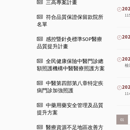
三高專案計畫
2
1
符合品質保證保留款院所
名單
2
感控暨針灸標準SOP醫療
品質提升計畫
2
全民健康保險中醫門診總
檢
額照護機構中醫醫療照護方案
中醫第四部第八章特定疾
2
病門診加強照護
1
中藥用藥安全管理及品質
提升方案
01
醫療資源不足地區改善方