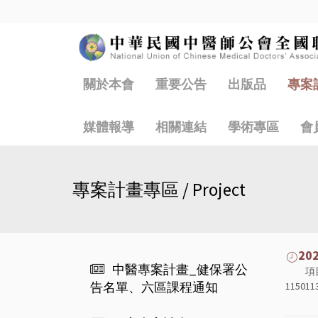
關於本會
重要公告
出版品
專案
媒體報導
相關連結
學術專區
會
專案計畫專區 / Project
2
中醫專案計畫_健保署公
項
告名單、六區課程通知
1150