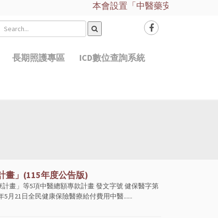
本會設置「中醫藥安全諮詢服務平台
長期照護專區
ICD數位查詢系統
畫」(115年度公告版)
療計畫」等5項中醫總額專款計畫 發文字號 健保醫字第
同年5月21日全民健康保險醫療給付費用中醫......