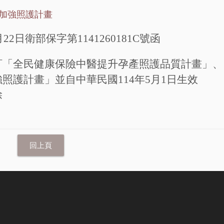
加強照護計畫
月
22
日衛部保字第
1141260181C
號函
訂「全民健康保險中醫提升孕產照護品質計畫」、
強照護計畫」並自中華民國
114
年
5
月
1
日生效
除